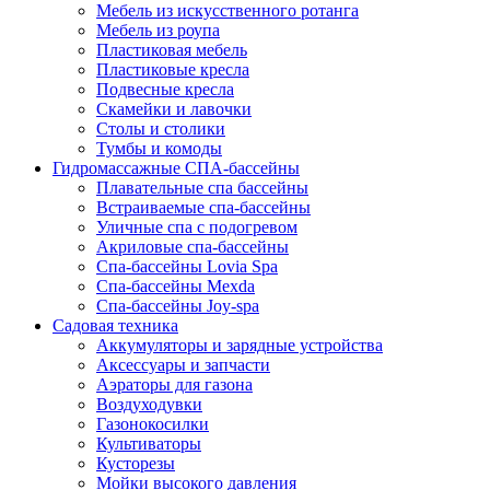
Мебель из искусственного ротанга
Мебель из роупа
Пластиковая мебель
Пластиковые кресла
Подвесные кресла
Скамейки и лавочки
Столы и столики
Тумбы и комоды
Гидромассажные СПА-бассейны
Плавательные спа бассейны
Встраиваемые спа-бассейны
Уличные спа с подогревом
Акриловые спа-бассейны
Спа-бассейны Lovia Spa
Спа-бассейны Mexda
Спа-бассейны Joy-spa
Садовая техника
Аккумуляторы и зарядные устройства
Аксессуары и запчасти
Аэраторы для газона
Воздуходувки
Газонокосилки
Культиваторы
Кусторезы
Мойки высокого давления