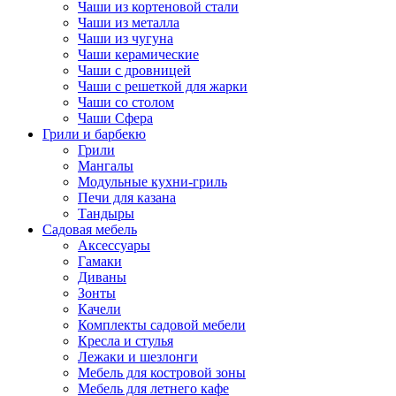
Чаши из кортеновой стали
Чаши из металла
Чаши из чугуна
Чаши керамические
Чаши с дровницей
Чаши с решеткой для жарки
Чаши со столом
Чаши Сфера
Грили и барбекю
Грили
Мангалы
Модульные кухни-гриль
Печи для казана
Тандыры
Садовая мебель
Аксессуары
Гамаки
Диваны
Зонты
Качели
Комплекты садовой мебели
Кресла и стулья
Лежаки и шезлонги
Мебель для костровой зоны
Мебель для летнего кафе