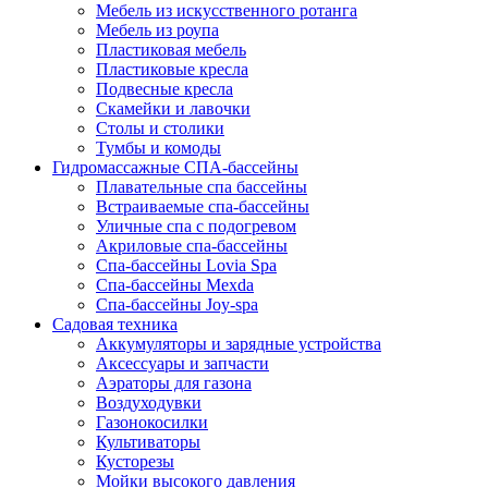
Мебель из искусственного ротанга
Мебель из роупа
Пластиковая мебель
Пластиковые кресла
Подвесные кресла
Скамейки и лавочки
Столы и столики
Тумбы и комоды
Гидромассажные СПА-бассейны
Плавательные спа бассейны
Встраиваемые спа-бассейны
Уличные спа с подогревом
Акриловые спа-бассейны
Спа-бассейны Lovia Spa
Спа-бассейны Mexda
Спа-бассейны Joy-spa
Садовая техника
Аккумуляторы и зарядные устройства
Аксессуары и запчасти
Аэраторы для газона
Воздуходувки
Газонокосилки
Культиваторы
Кусторезы
Мойки высокого давления