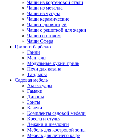
Чаши из кортеновой стали
Чаши из металла
Чаши из чугуна
Чаши керамические
Чаши с дровницей
Чаши с решеткой для жарки
Чаши со столом
Чаши Сфера
Грили и барбекю
Грили
Мангалы
Модульные кухни-гриль
Печи для казана
Тандыры
Садовая мебель
Аксессуары
Гамаки
Диваны
Зонты
Качели
Комплекты садовой мебели
Кресла и стулья
Лежаки и шезлонги
Мебель для костровой зоны
Мебель для летнего кафе