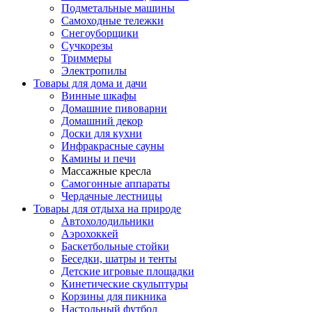
Подметальные машины
Самоходные тележки
Снегоуборщики
Сучкорезы
Триммеры
Электропилы
Товары для дома и дачи
Винные шкафы
Домашние пивоварни
Домашний декор
Доски для кухни
Инфракрасные сауны
Камины и печи
Массажные кресла
Самогонные аппараты
Чердачные лестницы
Товары для отдыха на природе
Автохолодильники
Аэрохоккей
Баскетбольные стойки
Беседки, шатры и тенты
Детские игровые площадки
Кинетические скульптуры
Корзины для пикника
Настольный футбол