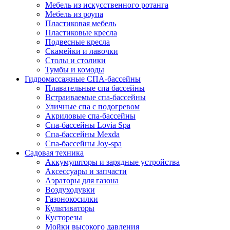
Мебель из искусственного ротанга
Мебель из роупа
Пластиковая мебель
Пластиковые кресла
Подвесные кресла
Скамейки и лавочки
Столы и столики
Тумбы и комоды
Гидромассажные СПА-бассейны
Плавательные спа бассейны
Встраиваемые спа-бассейны
Уличные спа с подогревом
Акриловые спа-бассейны
Спа-бассейны Lovia Spa
Спа-бассейны Mexda
Спа-бассейны Joy-spa
Садовая техника
Аккумуляторы и зарядные устройства
Аксессуары и запчасти
Аэраторы для газона
Воздуходувки
Газонокосилки
Культиваторы
Кусторезы
Мойки высокого давления