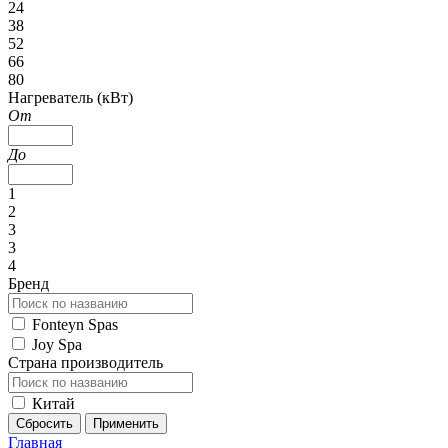
24
38
52
66
80
Нагреватель (кВт)
От
До
1
2
3
3
4
Бренд
Fonteyn Spas
Joy Spa
Страна производитель
Китай
Главная