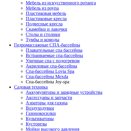
Мебель из искусственного ротанга
Мебель из роупа
Пластиковая мебель
Пластиковые кресла
Подвесные кресла
Скамейки и лавочки
Столы и столики
Тумбы и комоды
Гидромассажные СПА-бассейны
Плавательные спа бассейны
Встраиваемые спа-бассейны
Уличные спа с подогревом
Акриловые спа-бассейны
Спа-бассейны Lovia Spa
Спа-бассейны Mexda
Спа-бассейны Joy-spa
Садовая техника
Аккумуляторы и зарядные устройства
Аксессуары и запчасти
Аэраторы для газона
Воздуходувки
Газонокосилки
Культиваторы
Кусторезы
Мойки высокого давления