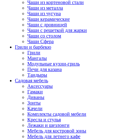
Чаши из кортеновой стали
Чаши из металла
Чаши из чугуна
Чаши керамические
Чаши с дровницей
Чаши с решеткой для жарки
Чаши со столом
Чаши Сфера
Грили и барбекю
Грили
Мангалы
Модульные кухни-гриль
Печи для казана
Тандыры
Садовая мебель
Аксессуары
Гамаки
Диваны
Зонты
Качели
Комплекты садовой мебели
Кресла и стулья
Лежаки и шезлонги
Мебель для костровой зоны
Мебель для летнего кафе